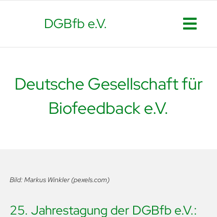
Skip
to
DGBfb e.V.
Togg
content
Start
Navi
Aktuelles
Deutsche Gesellschaft für
Bio- & Neur
Biofeedback e.V.
Therapeute
Aus- und Wei
Die DGBfb
Bild: Markus Winkler (pexels.com)
Fördermitgli
25. Jahrestagung der DGBfb e.V.:
Kontakt