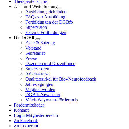
Therapeutensuche
Aus- und Weiterbildung
Ausbildungsrichtlinien
FAQs zur Ausbildung
Fortbildungen der DGBfb
Supervision
Externe Fortbildungen
Die DGBfb
Ziele & Satzung
Vorstand
Sekretariat
Presse
Dozenten und Dozentinnen
Supervisoren
Arbeitskreise
Qualitätszirkel für Bio-/Neurofeedback
Jahrestagungen
Mitglied werden
DGBfb-Newsletter
Mück-Weymann-Förderpreis
Fördermitglieder
Kontakt
Login Mitgliederbereich
Zu Facebook
Zu Instagram