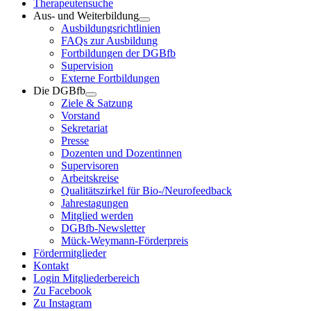
Therapeutensuche
Aus- und Weiterbildung
Ausbildungsrichtlinien
FAQs zur Ausbildung
Fortbildungen der DGBfb
Supervision
Externe Fortbildungen
Die DGBfb
Ziele & Satzung
Vorstand
Sekretariat
Presse
Dozenten und Dozentinnen
Supervisoren
Arbeitskreise
Qualitätszirkel für Bio-/Neurofeedback
Jahrestagungen
Mitglied werden
DGBfb-Newsletter
Mück-Weymann-Förderpreis
Fördermitglieder
Kontakt
Login Mitgliederbereich
Zu Facebook
Zu Instagram