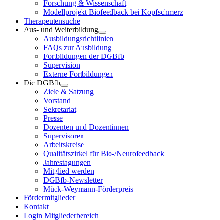
Forschung & Wissenschaft
Modellprojekt Biofeedback bei Kopfschmerz
Therapeutensuche
Aus- und Weiterbildung
Ausbildungsrichtlinien
FAQs zur Ausbildung
Fortbildungen der DGBfb
Supervision
Externe Fortbildungen
Die DGBfb
Ziele & Satzung
Vorstand
Sekretariat
Presse
Dozenten und Dozentinnen
Supervisoren
Arbeitskreise
Qualitätszirkel für Bio-/Neurofeedback
Jahrestagungen
Mitglied werden
DGBfb-Newsletter
Mück-Weymann-Förderpreis
Fördermitglieder
Kontakt
Login Mitgliederbereich