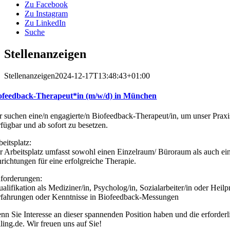
Zu Facebook
Zu Instagram
Zu LinkedIn
Suche
Stellenanzeigen
Stellenanzeigen
2024-12-17T13:48:43+01:00
ofeedback-Therapeut*in (m/w/d) in München
r suchen eine/n engagierte/n Biofeedback-Therapeut/in, um unser Praxis
rfügbar und ab sofort zu besetzen.
eitsplatz:
r Arbeitsplatz umfasst sowohl einen Einzelraum/ Büroraum als auch e
nrichtungen für eine erfolgreiche Therapie.
forderungen:
alifikation als Mediziner/in, Psycholog/in, Sozialarbeiter/in oder Heilp
rfahrungen oder Kenntnisse in Biofeedback-Messungen
nn Sie Interesse an dieser spannenden Position haben und die erforder
lling.de. Wir freuen uns auf Sie!