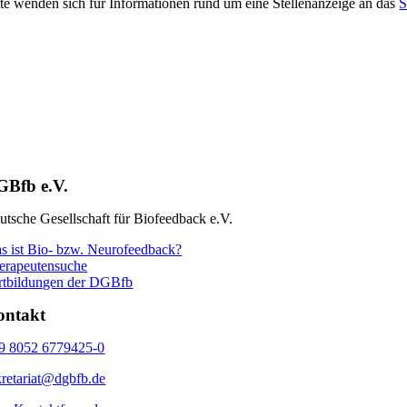
tte wenden sich für Informationen rund um eine Stellenanzeige an das
S
GBfb e.V.
utsche Gesellschaft für Biofeedback e.V.
s ist Bio- bzw. Neurofeedback?
erapeutensuche
rtbildungen der DGBfb
ontakt
9 8052 6779425-0
kretariat@dgbfb.de