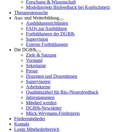
Forschung & Wissenschaft
Modellprojekt Biofeedback bei Kopfschmerz
Therapeutensuche
Aus- und Weiterbildung
Ausbildungsrichtlinien
FAQs zur Ausbildung
Fortbildungen der DGBfb
Supervision
Externe Fortbildungen
Die DGBfb
Ziele & Satzung
Vorstand
Sekretariat
Presse
Dozenten und Dozentinnen
Supervisoren
Arbeitskreise
Qualitätszirkel für Bio-/Neurofeedback
Jahrestagungen
Mitglied werden
DGBfb-Newsletter
Mück-Weymann-Förderpreis
Fördermitglieder
Kontakt
Login Mitgliederbereich