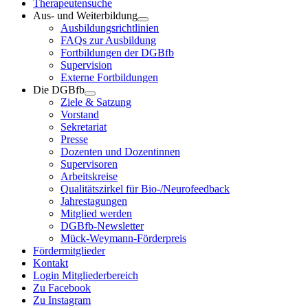
Therapeutensuche
Aus- und Weiterbildung
Ausbildungsrichtlinien
FAQs zur Ausbildung
Fortbildungen der DGBfb
Supervision
Externe Fortbildungen
Die DGBfb
Ziele & Satzung
Vorstand
Sekretariat
Presse
Dozenten und Dozentinnen
Supervisoren
Arbeitskreise
Qualitätszirkel für Bio-/Neurofeedback
Jahrestagungen
Mitglied werden
DGBfb-Newsletter
Mück-Weymann-Förderpreis
Fördermitglieder
Kontakt
Login Mitgliederbereich
Zu Facebook
Zu Instagram