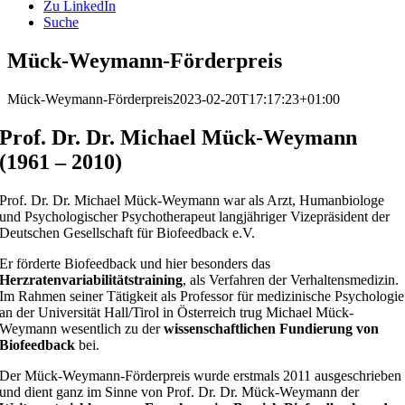
Zu LinkedIn
Suche
Mück-Weymann-Förderpreis
Mück-Weymann-Förderpreis
2023-02-20T17:17:23+01:00
Prof. Dr. Dr. Michael Mück-Weymann
(1961 – 2010)
Prof. Dr. Dr. Michael Mück-Weymann war als Arzt, Humanbiologe
und Psychologischer Psychotherapeut langjähriger Vizepräsident der
Deutschen Gesellschaft für Biofeedback e.V.
Er förderte Biofeedback und hier besonders das
Herzratenvariabilitätstraining
, als Verfahren der Verhaltensmedizin.
Im Rahmen seiner Tätigkeit als Professor für medizinische Psychologie
an der Universität Hall/Tirol in Österreich trug Michael Mück-
Weymann wesentlich zu der
wissenschaftlichen Fundierung von
Biofeedback
bei.
Der Mück-Weymann-Förderpreis wurde erstmals 2011 ausgeschrieben
und dient ganz im Sinne von Prof. Dr. Dr. Mück-Weymann der