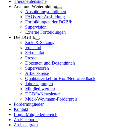
Therapeutensuche
Aus- und Weiterbildung
Ausbildungsrichtlinien
FAQs zur Ausbildung
Fortbildungen der DGBfb
Supervision
Externe Fortbildungen
Die DGBfb
Ziele & Satzung
Vorstand
Sekretariat
Presse
Dozenten und Dozentinnen
Supervisoren
Arbeitskreise
Qualitätszirkel für Bio-/Neurofeedback
Jahrestagungen
Mitglied werden
DGBfb-Newsletter
Mück-Weymann-Förderpreis
Fördermitglieder
Kontakt
Login Mitgliederbereich
Zu Facebook
Zu Instagram