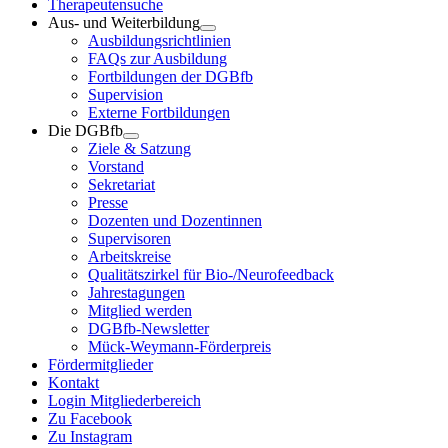
Therapeutensuche
Aus- und Weiterbildung
Ausbildungsrichtlinien
FAQs zur Ausbildung
Fortbildungen der DGBfb
Supervision
Externe Fortbildungen
Die DGBfb
Ziele & Satzung
Vorstand
Sekretariat
Presse
Dozenten und Dozentinnen
Supervisoren
Arbeitskreise
Qualitätszirkel für Bio-/Neurofeedback
Jahrestagungen
Mitglied werden
DGBfb-Newsletter
Mück-Weymann-Förderpreis
Fördermitglieder
Kontakt
Login Mitgliederbereich
Zu Facebook
Zu Instagram