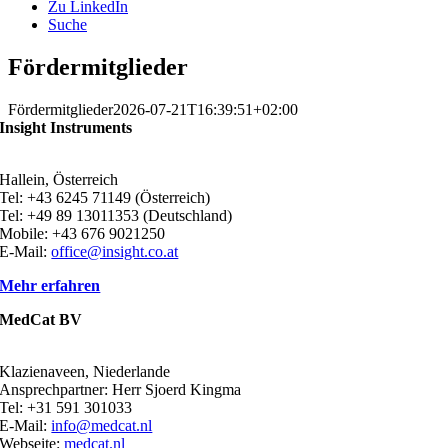
Zu LinkedIn
Suche
Fördermitglieder
Fördermitglieder
2026-07-21T16:39:51+02:00
Insight Instruments
Hallein, Österreich
Tel: +43 6245 71149 (Österreich)
Tel: +49 89 13011353 (Deutschland)
Mobile: +43 676 9021250
E-Mail:
office@insight.co.at
Mehr erfahren
MedCat BV
Klazienaveen, Niederlande
Ansprechpartner: Herr Sjoerd Kingma
Tel: +31 591 301033
E-Mail:
info@medcat.nl
Webseite:
medcat.nl