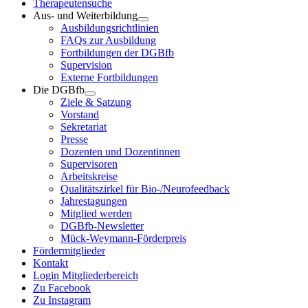
Therapeutensuche
Aus- und Weiterbildung
Ausbildungsrichtlinien
FAQs zur Ausbildung
Fortbildungen der DGBfb
Supervision
Externe Fortbildungen
Die DGBfb
Ziele & Satzung
Vorstand
Sekretariat
Presse
Dozenten und Dozentinnen
Supervisoren
Arbeitskreise
Qualitätszirkel für Bio-/Neurofeedback
Jahrestagungen
Mitglied werden
DGBfb-Newsletter
Mück-Weymann-Förderpreis
Fördermitglieder
Kontakt
Login Mitgliederbereich
Zu Facebook
Zu Instagram