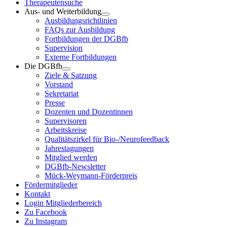
Therapeutensuche
Aus- und Weiterbildung
Ausbildungsrichtlinien
FAQs zur Ausbildung
Fortbildungen der DGBfb
Supervision
Externe Fortbildungen
Die DGBfb
Ziele & Satzung
Vorstand
Sekretariat
Presse
Dozenten und Dozentinnen
Supervisoren
Arbeitskreise
Qualitätszirkel für Bio-/Neurofeedback
Jahrestagungen
Mitglied werden
DGBfb-Newsletter
Mück-Weymann-Förderpreis
Fördermitglieder
Kontakt
Login Mitgliederbereich
Zu Facebook
Zu Instagram