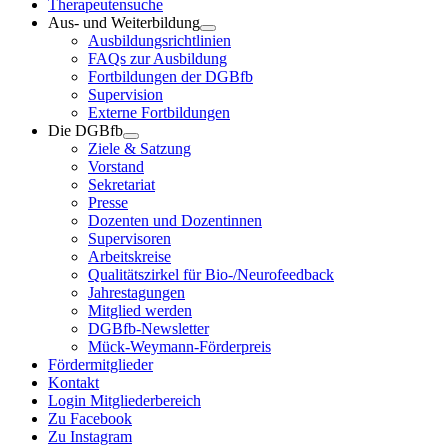
Therapeutensuche
Aus- und Weiterbildung
Ausbildungsrichtlinien
FAQs zur Ausbildung
Fortbildungen der DGBfb
Supervision
Externe Fortbildungen
Die DGBfb
Ziele & Satzung
Vorstand
Sekretariat
Presse
Dozenten und Dozentinnen
Supervisoren
Arbeitskreise
Qualitätszirkel für Bio-/Neurofeedback
Jahrestagungen
Mitglied werden
DGBfb-Newsletter
Mück-Weymann-Förderpreis
Fördermitglieder
Kontakt
Login Mitgliederbereich
Zu Facebook
Zu Instagram