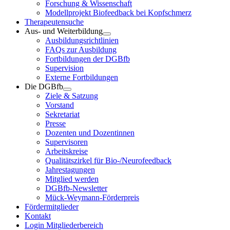
Forschung & Wissenschaft
Modellprojekt Biofeedback bei Kopfschmerz
Therapeutensuche
Aus- und Weiterbildung
Ausbildungsrichtlinien
FAQs zur Ausbildung
Fortbildungen der DGBfb
Supervision
Externe Fortbildungen
Die DGBfb
Ziele & Satzung
Vorstand
Sekretariat
Presse
Dozenten und Dozentinnen
Supervisoren
Arbeitskreise
Qualitätszirkel für Bio-/Neurofeedback
Jahrestagungen
Mitglied werden
DGBfb-Newsletter
Mück-Weymann-Förderpreis
Fördermitglieder
Kontakt
Login Mitgliederbereich