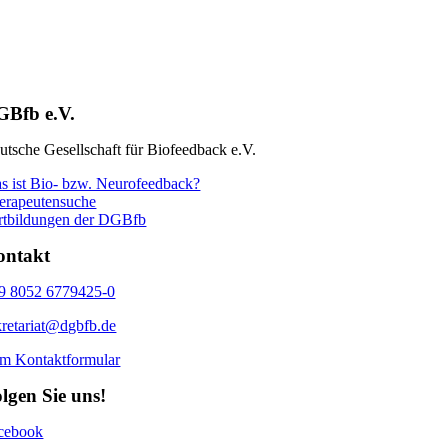
GBfb e.V.
utsche Gesellschaft für Biofeedback e.V.
s ist Bio- bzw. Neurofeedback?
erapeutensuche
rtbildungen der DGBfb
ontakt
9 8052 6779425-0
kretariat@dgbfb.de
m Kontaktformular
lgen Sie uns!
cebook