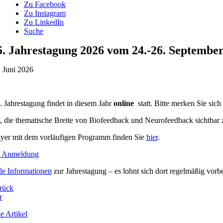
Zu Facebook
Zu Instagram
Zu LinkedIn
Suche
5. Jahrestagung 2026 vom 24.-26. Septembe
. Juni 2026
. Jahrestagung findet in diesem Jahr
online
statt. Bitte merken Sie sich
st, die thematische Breite von Biofeedback und Neurofeedback sichtbar
yer mit dem vorläufigen Programm finden Sie
hier
.
e Anmeldung
le Informationen
zur Jahrestagung – es lohnt sich dort regelmäßig vorb
rück
r
e Artikel