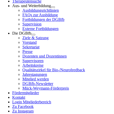
Therapeutensuche
Aus- und Weiterbildung
Ausbildungsrichtlinien
FAQs zur Ausbildung
Fortbildungen der DGBfb
Supervision
Externe Fortbildungen
Die DGBfb
Ziele & Satzung
Vorstand
Sekretariat
Presse
Dozenten und Dozentinnen
Supervisoren
Arbeitskreise
Qualitätszirkel für Bio-/Neurofeedback
Jahrestagungen
Mitglied werden
DGBfb-Newsletter
Mück-Weymann-Förderpreis
Fördermitglieder
Kontakt
Login Mitgliederbereich
Zu Facebook
Zu Instagram