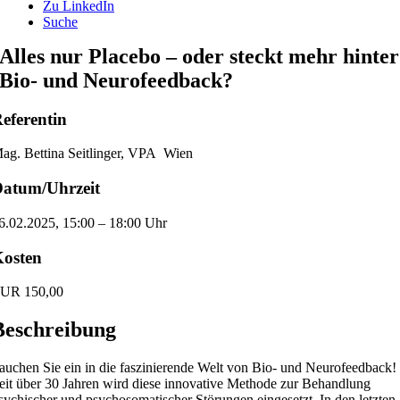
Zu LinkedIn
Suche
Alles nur Placebo – oder steckt mehr hinter
Bio- und Neurofeedback?
eferentin
ag. Bettina Seitlinger, VPA Wien
atum/Uhrzeit
6.02.2025, 15:00 – 18:00 Uhr
osten
UR 150,00
Beschreibung
auchen Sie ein in die faszinierende Welt von Bio- und Neurofeedback!
eit über 30 Jahren wird diese innovative Methode zur Behandlung
sychischer und psychosomatischer Störungen eingesetzt. In den letzten