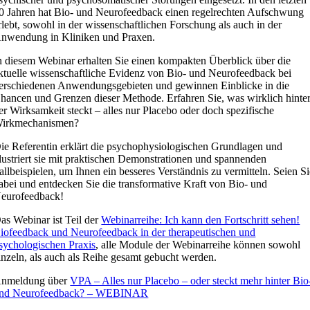
0 Jahren hat Bio- und Neurofeedback einen regelrechten Aufschwung
rlebt, sowohl in der wissenschaftlichen Forschung als auch in der
nwendung in Kliniken und Praxen.
n diesem Webinar erhalten Sie einen kompakten Überblick über die
ktuelle wissenschaftliche Evidenz von Bio- und Neurofeedback bei
erschiedenen Anwendungsgebieten und gewinnen Einblicke in die
hancen und Grenzen dieser Methode. Erfahren Sie, was wirklich hinte
er Wirksamkeit steckt – alles nur Placebo oder doch spezifische
irkmechanismen?
ie Referentin erklärt die psychophysiologischen Grundlagen und
llustriert sie mit praktischen Demonstrationen und spannenden
allbeispielen, um Ihnen ein besseres Verständnis zu vermitteln. Seien S
abei und entdecken Sie die transformative Kraft von Bio- und
eurofeedback!
as Webinar ist Teil der
Webinarreihe: Ich kann den Fortschritt sehen!
iofeedback und Neurofeedback in der therapeutischen und
sychologischen Praxis
, alle Module der Webinarreihe können sowohl
inzeln, als auch als Reihe gesamt gebucht werden.
nmeldung über
VPA – Alles nur Placebo – oder steckt mehr hinter Bio
nd Neurofeedback? – WEBINAR