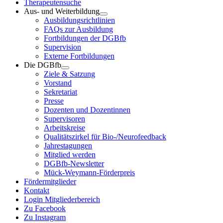
Therapeutensuche
Aus- und Weiterbildung
Ausbildungsrichtlinien
FAQs zur Ausbildung
Fortbildungen der DGBfb
Supervision
Externe Fortbildungen
Die DGBfb
Ziele & Satzung
Vorstand
Sekretariat
Presse
Dozenten und Dozentinnen
Supervisoren
Arbeitskreise
Qualitätszirkel für Bio-/Neurofeedback
Jahrestagungen
Mitglied werden
DGBfb-Newsletter
Mück-Weymann-Förderpreis
Fördermitglieder
Kontakt
Login Mitgliederbereich
Zu Facebook
Zu Instagram