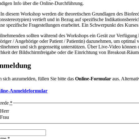
digen Info über die Online-Durchführung.
 In diesem Workshop werden die theoretischen Grundlagen des Biofee
ionsstereotypien) vertieft und in Bezug auf spezifische Indikationsbe
ne spezifische Fragestellungen erarbeitet. Ein Schwerpunkt des Kurses 
ilnehmenden sollten während des Workshops ein Gerät zur Verfügung hab
riger / Angehörige oder Patient / Patientin) dazunehmen, um optimal
eilnehmen und sich gegenseitig unterstützen. Über Live-Video können 
hkeit der Bildschirmfreigabe oder die Einrichtung von Breakout-Räum
nmeldung
 sich anzumelden, füllen Sie bitte das
Online-Formular
aus. Alterna
line-Anmeldeformular
rede
*
Herr
Frau
ame
*