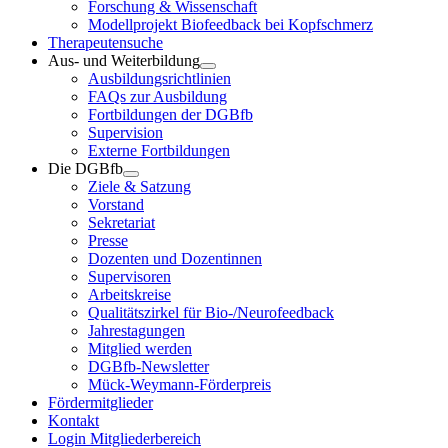
Forschung & Wissenschaft
Modellprojekt Biofeedback bei Kopfschmerz
Therapeutensuche
Aus- und Weiterbildung
Ausbildungsrichtlinien
FAQs zur Ausbildung
Fortbildungen der DGBfb
Supervision
Externe Fortbildungen
Die DGBfb
Ziele & Satzung
Vorstand
Sekretariat
Presse
Dozenten und Dozentinnen
Supervisoren
Arbeitskreise
Qualitätszirkel für Bio-/Neurofeedback
Jahrestagungen
Mitglied werden
DGBfb-Newsletter
Mück-Weymann-Förderpreis
Fördermitglieder
Kontakt
Login Mitgliederbereich