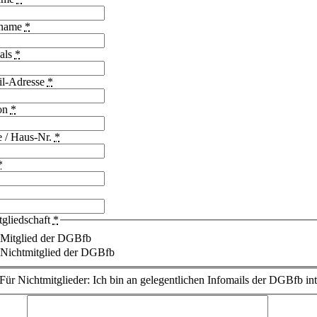
name
*
 als
*
l-Adresse
*
on
*
e / Haus-Nr.
*
*
tgliedschaft
*
Mitglied der DGBfb
Nichtmitglied der DGBfb
Für Nichtmitglieder: Ich bin an gelegentlichen Infomails der DGBfb inte