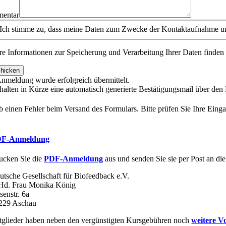
entar
Ich stimme zu, dass meine Daten zum Zwecke der Kontaktaufnahme und
re Informationen zur Speicherung und Verarbeitung Ihrer Daten finden 
hicken
Anmeldung wurde erfolgreich übermittelt.
rhalten in Kürze eine automatisch generierte Bestätigungsmail über de
b einen Fehler beim Versand des Formulars. Bitte prüfen Sie Ihre Eing
F-Anmeldung
ucken Sie die
PDF-Anmeldung
aus und senden Sie sie per Post an die
utsche Gesellschaft für Biofeedback e.V.
 Hd. Frau Monika König
senstr. 6a
229 Aschau
tglieder haben neben den vergünstigten Kursgebühren noch
weitere Vo