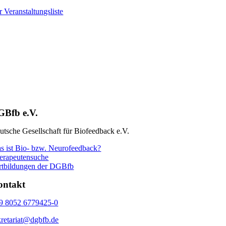
r Veranstaltungsliste
GBfb e.V.
utsche Gesellschaft für Biofeedback e.V.
s ist Bio- bzw. Neurofeedback?
erapeutensuche
rtbildungen der DGBfb
ontakt
9 8052 6779425-0
kretariat@dgbfb.de