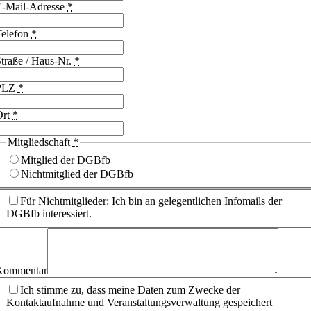
E-Mail-Adresse
*
Telefon
*
traße / Haus-Nr.
*
PLZ
*
Ort
*
Mitgliedschaft
*
Mitglied der DGBfb
Nichtmitglied der DGBfb
Für Nichtmitglieder: Ich bin an gelegentlichen Infomails der
DGBfb interessiert.
Kommentar
Ich stimme zu, dass meine Daten zum Zwecke der
Kontaktaufnahme und Veranstaltungsverwaltung gespeichert