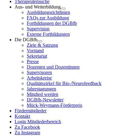
Therapeutensuche
Aus- und Weiterbildung
Ausbildungsrichtlinien
FAQs zur Ausbildung
Fortbildungen der DGBfb
Supervision
Externe Fortbildungen
Die DGBfb
Ziele & Satzung
Vorstand
Sekretariat
Presse
Dozenten und Dozentinnen
Supervisoren
Arbeitskreise
Qualitätszirkel für Bio-/Neurofeedback
Jahrestagungen
Mitglied werden
DGBfb-Newsletter
Mück-Weymann-Förderpreis
Fördermitglieder
Kontakt
Login Mitgliederbereich
Zu Facebook
Zu Instagram