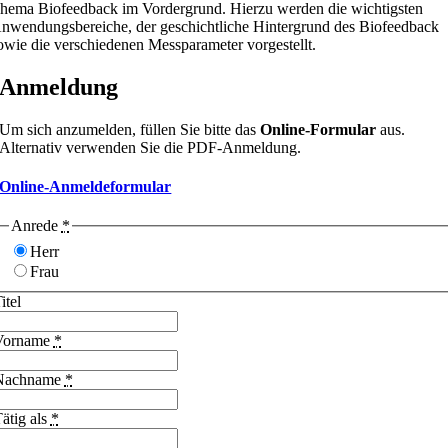
hema Biofeedback im Vordergrund. Hierzu werden die wichtigsten
nwendungsbereiche, der geschichtliche Hintergrund des Biofeedback
owie die verschiedenen Messparameter vorgestellt.
Anmeldung
Um sich anzumelden, füllen Sie bitte das
Online-Formular
aus.
Alternativ verwenden Sie die PDF-Anmeldung.
Online-Anmeldeformular
Anrede
*
Herr
Frau
itel
Vorname
*
Nachname
*
ätig als
*