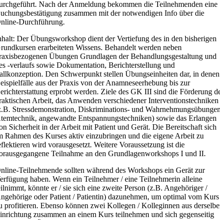
urchgeführt. Nach der Anmeldung bekommen die Teilnehmenden eine
uchungsbestätigung zusammen mit der notwendigen Info über die
nline-Durchführung.
nhalt: Der Übungsworkshop dient der Vertiefung des in den bisherigen
rundkursen erarbeiteten Wissens. Behandelt werden neben
raxisbezogenen Übungen Grundlagen der Behandlungsgestaltung und
es -verlaufs sowie Dokumentation, Berichterstellung und
allkonzeption. Den Schwerpunkt stellen Übungseinheiten dar, in denen
eispielfälle aus der Praxis von der Anamneseerhebung bis zur
erichterstattung erprobt werden. Ziele des GK III sind die Förderung d
raktischen Arbeit, das Anwenden verschiedener Interventionstechniken
z.B. Stressdemonstration, Diskriminations- und Wahrnehmungsübungen
temtechnik, angewandte Entspannungstechniken) sowie das Erlangen
on Sicherheit in der Arbeit mit Patient und Gerät. Die Bereitschaft sich
m Rahmen des Kurses aktiv einzubringen und die eigene Arbeit zu
eflektieren wird vorausgesetzt. Weitere Voraussetzung ist die
orausgegangene Teilnahme an den Grundlagenworkshops I und II.
nline-Teilnehmende sollten während des Workshops ein Gerät zur
erfügung haben. Wenn ein Teilnehmer / eine Teilnehmerin alleine
eilnimmt, könnte er / sie sich eine zweite Person (z.B. Angehöriger /
ngehörige oder Patient / Patientin) dazunehmen, um optimal vom Kurs
u profitieren. Ebenso können zwei Kollegen / Kolleginnen aus derselb
inrichtung zusammen an einem Kurs teilnehmen und sich gegenseitig