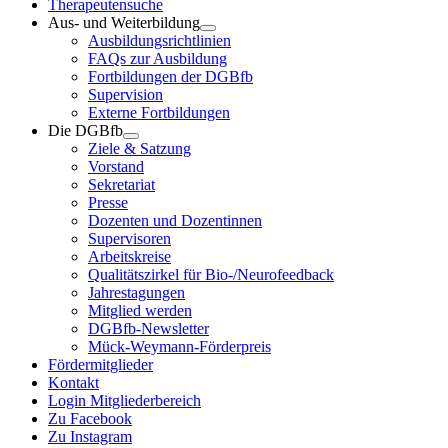
Therapeutensuche
Aus- und Weiterbildung
Ausbildungsrichtlinien
FAQs zur Ausbildung
Fortbildungen der DGBfb
Supervision
Externe Fortbildungen
Die DGBfb
Ziele & Satzung
Vorstand
Sekretariat
Presse
Dozenten und Dozentinnen
Supervisoren
Arbeitskreise
Qualitätszirkel für Bio-/Neurofeedback
Jahrestagungen
Mitglied werden
DGBfb-Newsletter
Mück-Weymann-Förderpreis
Fördermitglieder
Kontakt
Login Mitgliederbereich
Zu Facebook
Zu Instagram