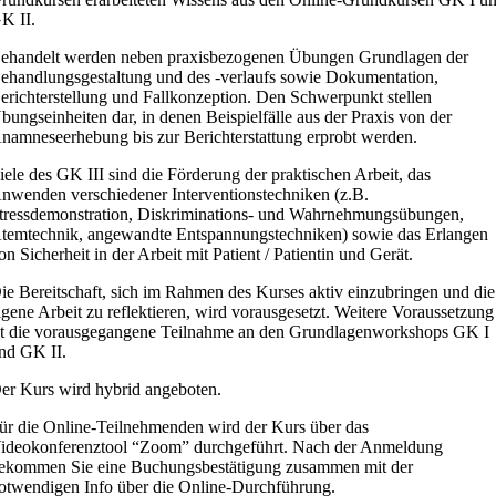
K II.
ehandelt werden neben praxisbezogenen Übungen Grundlagen der
ehandlungsgestaltung und des -verlaufs sowie Dokumentation,
erichterstellung und Fallkonzeption. Den Schwerpunkt stellen
bungseinheiten dar, in denen Beispielfälle aus der Praxis von der
namneseerhebung bis zur Berichterstattung erprobt werden.
iele des GK III sind die Förderung der praktischen Arbeit, das
nwenden verschiedener Interventionstechniken (z.B.
tressdemonstration, Diskriminations- und Wahrnehmungsübungen,
temtechnik, angewandte Entspannungstechniken) sowie das Erlangen
on Sicherheit in der Arbeit mit Patient / Patientin und Gerät.
ie Bereitschaft, sich im Rahmen des Kurses aktiv einzubringen und die
igene Arbeit zu reflektieren, wird vorausgesetzt. Weitere Voraussetzung
st die vorausgegangene Teilnahme an den Grundlagenworkshops GK I
nd GK II.
er Kurs wird hybrid angeboten.
ür die Online-Teilnehmenden wird der Kurs über das
ideokonferenztool “Zoom” durchgeführt. Nach der Anmeldung
ekommen Sie eine Buchungsbestätigung zusammen mit der
otwendigen Info über die Online-Durchführung.