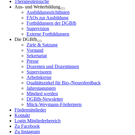
Therapeutensuche
Aus- und Weiterbildung
Ausbildungsrichtlinien
FAQs zur Ausbildung
Fortbildungen der DGBfb
Supervision
Externe Fortbildungen
Die DGBfb
Ziele & Satzung
Vorstand
Sekretariat
Presse
Dozenten und Dozentinnen
Supervisoren
Arbeitskreise
Qualitätszirkel für Bio-/Neurofeedback
Jahrestagungen
Mitglied werden
DGBfb-Newsletter
Mück-Weymann-Förderpreis
Fördermitglieder
Kontakt
Login Mitgliederbereich
Zu Facebook
Zu Instagram