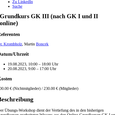
Zu LinkedIn
Suche
Grundkurs GK III (nach GK I und II
online)
eferenten
r. Krombholz
, Martin
Boncek
atum/Uhrzeit
19.08.2023, 10:00 – 18:00 Uhr
20.08.2023, 9:00 – 17:00 Uhr
osten
00.00 € (Nichtmitglieder) / 230.00 € (Mitglieder)
Beschreibung
er Übungs-Workshop dient der Vertiefung des in den bisherigen
rundkursen erarbeiteten Wissens aus den Online-Grundkursen GK I u