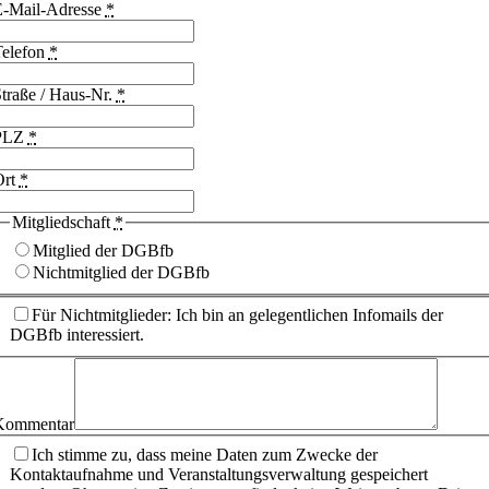
E-Mail-Adresse
*
Telefon
*
traße / Haus-Nr.
*
PLZ
*
Ort
*
Mitgliedschaft
*
Mitglied der DGBfb
Nichtmitglied der DGBfb
Für Nichtmitglieder: Ich bin an gelegentlichen Infomails der
DGBfb interessiert.
Kommentar
Ich stimme zu, dass meine Daten zum Zwecke der
Kontaktaufnahme und Veranstaltungsverwaltung gespeichert