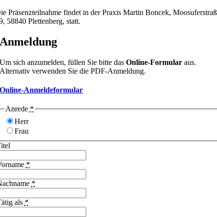
ie Präsenzteilnahme findet in der Praxis Martin Boncek, Moosuferstra
9, 58840 Plettenberg, statt.
Anmeldung
Um sich anzumelden, füllen Sie bitte das
Online-Formular
aus.
Alternativ verwenden Sie die PDF-Anmeldung.
Online-Anmeldeformular
Anrede
*
Herr
Frau
itel
Vorname
*
Nachname
*
ätig als
*