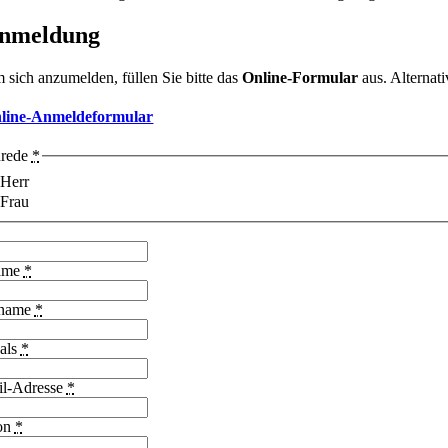
nmeldung
 sich anzumelden, füllen Sie bitte das
Online-Formular
aus. Alterna
line-Anmeldeformular
rede
*
Herr
Frau
ame
*
name
*
 als
*
l-Adresse
*
on
*