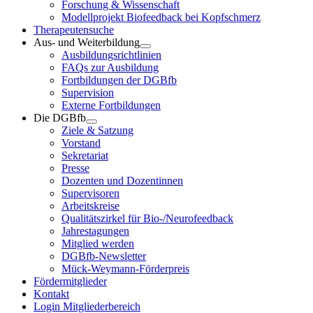
Forschung & Wissenschaft
Modellprojekt Biofeedback bei Kopfschmerz
Therapeutensuche
Aus- und Weiterbildung
Ausbildungsrichtlinien
FAQs zur Ausbildung
Fortbildungen der DGBfb
Supervision
Externe Fortbildungen
Die DGBfb
Ziele & Satzung
Vorstand
Sekretariat
Presse
Dozenten und Dozentinnen
Supervisoren
Arbeitskreise
Qualitätszirkel für Bio-/Neurofeedback
Jahrestagungen
Mitglied werden
DGBfb-Newsletter
Mück-Weymann-Förderpreis
Fördermitglieder
Kontakt
Login Mitgliederbereich