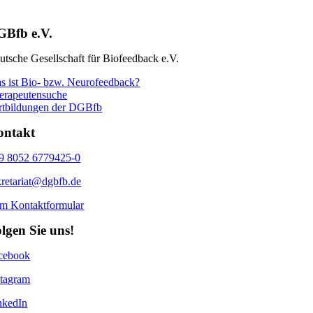
GBfb e.V.
utsche Gesellschaft für Biofeedback e.V.
s ist Bio- bzw. Neurofeedback?
erapeutensuche
rtbildungen der DGBfb
ontakt
9 8052 6779425-0
kretariat@dgbfb.de
m Kontaktformular
lgen Sie uns!
cebook
stagram
nkedIn