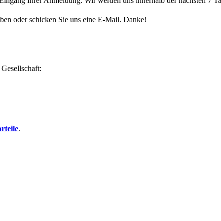
n Eingang Ihrer Anmeldung. Wir werden uns innerhalb der nächsten 7 Ta
aben oder schicken Sie uns eine E-Mail. Danke!
 Gesellschaft:
rteile
.