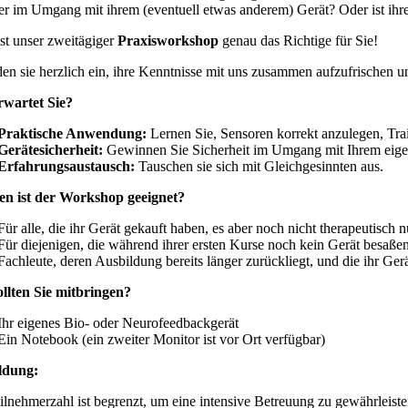
er im Umgang mit ihrem (eventuell etwas anderem) Gerät? Oder ist ihr
st unser zweitägiger
Praxisworkshop
genau das Richtige für Sie!
den sie herzlich ein, ihre Kenntnisse mit uns zusammen aufzufrischen 
wartet Sie?
Praktische Anwendung:
Lernen Sie, Sensoren korrekt anzulegen, Tra
Gerätesicherheit:
Gewinnen Sie Sicherheit im Umgang mit Ihrem eige
Erfahrungsaustausch:
Tauschen sie sich mit Gleichgesinnten aus.
n ist der Workshop geeignet?
Für alle, die ihr Gerät gekauft haben, es aber noch nicht therapeutisch n
Für diejenigen, die während ihrer ersten Kurse noch kein Gerät besaß
Fachleute, deren Ausbildung bereits länger zurückliegt, und die ihr Ger
llten Sie mitbringen?
Ihr eigenes Bio- oder Neurofeedbackgerät
Ein Notebook (ein zweiter Monitor ist vor Ort verfügbar)
dung:
ilnehmerzahl ist begrenzt, um eine intensive Betreuung zu gewährleist