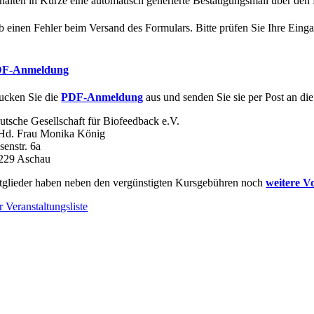
rhalten in Kürze eine automatisch generierte Bestätigungsmail über de
b einen Fehler beim Versand des Formulars. Bitte prüfen Sie Ihre Eing
F-Anmeldung
ucken Sie die
PDF-Anmeldung
aus und senden Sie sie per Post an die
utsche Gesellschaft für Biofeedback e.V.
 Hd. Frau Monika König
senstr. 6a
229 Aschau
tglieder haben neben den vergünstigten Kursgebühren noch
weitere Vo
r Veranstaltungsliste