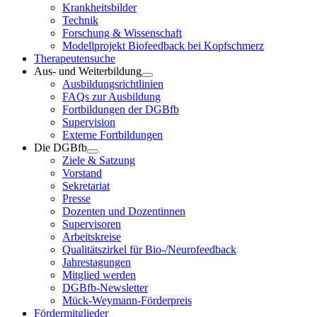
Krankheitsbilder
Technik
Forschung & Wissenschaft
Modellprojekt Biofeedback bei Kopfschmerz
Therapeutensuche
Aus- und Weiterbildung
Ausbildungsrichtlinien
FAQs zur Ausbildung
Fortbildungen der DGBfb
Supervision
Externe Fortbildungen
Die DGBfb
Ziele & Satzung
Vorstand
Sekretariat
Presse
Dozenten und Dozentinnen
Supervisoren
Arbeitskreise
Qualitätszirkel für Bio-/Neurofeedback
Jahrestagungen
Mitglied werden
DGBfb-Newsletter
Mück-Weymann-Förderpreis
Fördermitglieder