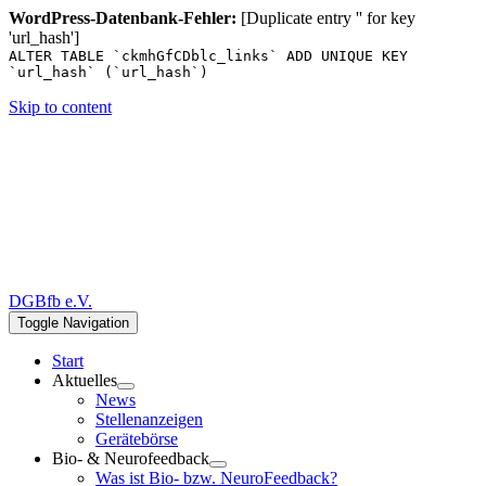
WordPress-Datenbank-Fehler:
[Duplicate entry '' for key
'url_hash']
ALTER TABLE `ckmhGfCDblc_links` ADD UNIQUE KEY
`url_hash` (`url_hash`)
Skip to content
DGBfb e.V.
Toggle Navigation
Start
Aktuelles
News
Stellenanzeigen
Gerätebörse
Bio- & Neurofeedback
Was ist Bio- bzw. NeuroFeedback?