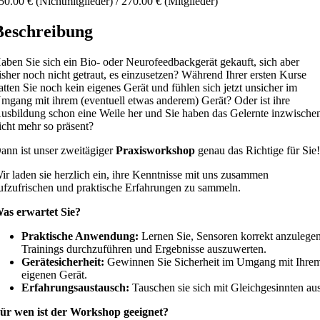
50.00 € (Nichtmitglieder) / 270.00 € (Mitglieder)
Beschreibung
aben Sie sich ein Bio- oder Neurofeedbackgerät gekauft, sich aber
isher noch nicht getraut, es einzusetzen? Während Ihrer ersten Kurse
atten Sie noch kein eigenes Gerät und fühlen sich jetzt unsicher im
mgang mit ihrem (eventuell etwas anderem) Gerät? Oder ist ihre
usbildung schon eine Weile her und Sie haben das Gelernte inzwische
icht mehr so präsent?
ann ist unser zweitägiger
Praxisworkshop
genau das Richtige für Sie
ir laden sie herzlich ein, ihre Kenntnisse mit uns zusammen
ufzufrischen und praktische Erfahrungen zu sammeln.
as erwartet Sie?
Praktische Anwendung:
Lernen Sie, Sensoren korrekt anzulegen
Trainings durchzuführen und Ergebnisse auszuwerten.
Gerätesicherheit:
Gewinnen Sie Sicherheit im Umgang mit Ihre
eigenen Gerät.
Erfahrungsaustausch:
Tauschen sie sich mit Gleichgesinnten aus
ür wen ist der Workshop geeignet?