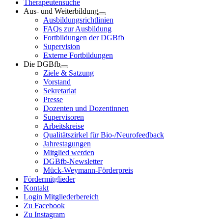
Therapeutensuche
Aus- und Weiterbildung
Ausbildungsrichtlinien
FAQs zur Ausbildung
Fortbildungen der DGBfb
Supervision
Externe Fortbildungen
Die DGBfb
Ziele & Satzung
Vorstand
Sekretariat
Presse
Dozenten und Dozentinnen
Supervisoren
Arbeitskreise
Qualitätszirkel für Bio-/Neurofeedback
Jahrestagungen
Mitglied werden
DGBfb-Newsletter
Mück-Weymann-Förderpreis
Fördermitglieder
Kontakt
Login Mitgliederbereich
Zu Facebook
Zu Instagram