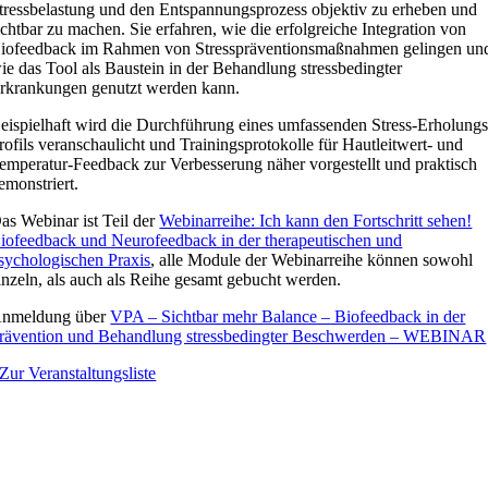
tressbelastung und den Entspannungsprozess objektiv zu erheben und
ichtbar zu machen. Sie erfahren, wie die erfolgreiche Integration von
iofeedback im Rahmen von Stresspräventionsmaßnahmen gelingen un
ie das Tool als Baustein in der Behandlung stressbedingter
rkrankungen genutzt werden kann.
eispielhaft wird die Durchführung eines umfassenden Stress-Erholungs
rofils veranschaulicht und Trainingsprotokolle für Hautleitwert- und
emperatur-Feedback zur Verbesserung näher vorgestellt und praktisch
emonstriert.
as Webinar ist Teil der
Webinarreihe: Ich kann den Fortschritt sehen!
iofeedback und Neurofeedback in der therapeutischen und
sychologischen Praxis
, alle Module der Webinarreihe können sowohl
inzeln, als auch als Reihe gesamt gebucht werden.
nmeldung über
VPA – Sichtbar mehr Balance – Biofeedback in der
rävention und Behandlung stressbedingter Beschwerden – WEBINAR
Zur Veranstaltungsliste