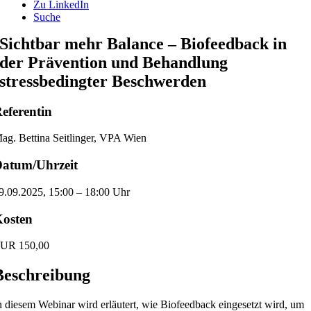
Zu LinkedIn
Suche
Sichtbar mehr Balance – Biofeedback in
der Prävention und Behandlung
stressbedingter Beschwerden
eferentin
ag. Bettina Seitlinger, VPA Wien
atum/Uhrzeit
9.09.2025, 15:00 – 18:00 Uhr
osten
UR 150,00
Beschreibung
n diesem Webinar wird erläutert, wie Biofeedback eingesetzt wird, um