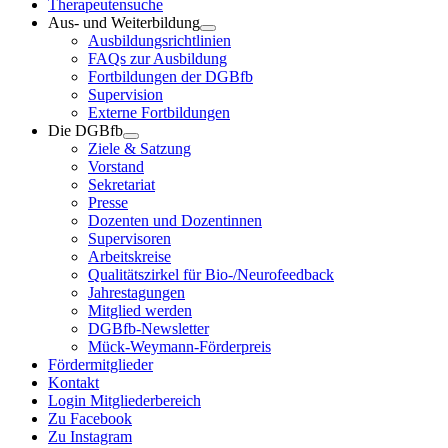
Therapeutensuche
Aus- und Weiterbildung
Ausbildungsrichtlinien
FAQs zur Ausbildung
Fortbildungen der DGBfb
Supervision
Externe Fortbildungen
Die DGBfb
Ziele & Satzung
Vorstand
Sekretariat
Presse
Dozenten und Dozentinnen
Supervisoren
Arbeitskreise
Qualitätszirkel für Bio-/Neurofeedback
Jahrestagungen
Mitglied werden
DGBfb-Newsletter
Mück-Weymann-Förderpreis
Fördermitglieder
Kontakt
Login Mitgliederbereich
Zu Facebook
Zu Instagram