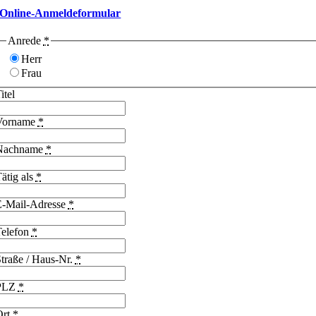
Online-Anmeldeformular
Anrede
*
Herr
Frau
itel
Vorname
*
Nachname
*
ätig als
*
E-Mail-Adresse
*
Telefon
*
traße / Haus-Nr.
*
PLZ
*
Ort
*