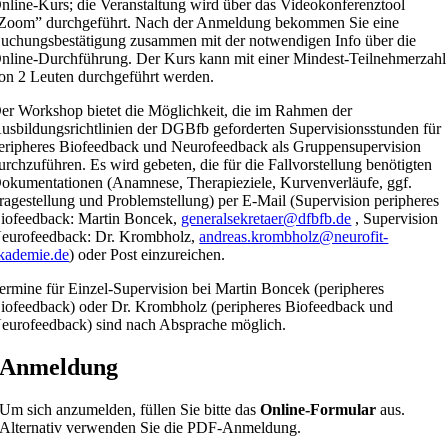
nline-Kurs; die Veranstaltung wird über das Videokonferenztool
Zoom” durchgeführt. Nach der Anmeldung bekommen Sie eine
uchungsbestätigung zusammen mit der notwendigen Info über die
nline-Durchführung. Der Kurs kann mit einer Mindest-Teilnehmerzahl
on 2 Leuten durchgeführt werden.
er Workshop bietet die Möglichkeit, die im Rahmen der
usbildungsrichtlinien der DGBfb geforderten Supervisionsstunden für
eripheres Biofeedback und Neurofeedback als Gruppensupervision
urchzuführen. Es wird gebeten, die für die Fallvorstellung benötigten
okumentationen (Anamnese, Therapieziele, Kurvenverläufe, ggf.
ragestellung und Problemstellung) per E-Mail (Supervision peripheres
iofeedback: Martin Boncek,
generalsekretaer@dfbfb.de
, Supervision
eurofeedback: Dr. Krombholz,
andreas.krombholz@neurofit-
kademie.de
) oder Post einzureichen.
ermine für Einzel-Supervision bei Martin Boncek (peripheres
iofeedback) oder Dr. Krombholz (peripheres Biofeedback und
eurofeedback) sind nach Absprache möglich.
Anmeldung
Um sich anzumelden, füllen Sie bitte das
Online-Formular
aus.
Alternativ verwenden Sie die PDF-Anmeldung.