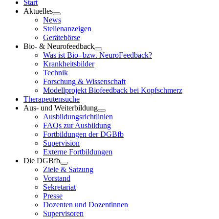
Start
Aktuelles
News
Stellenanzeigen
Gerätebörse
Bio- & Neurofeedback
Was ist Bio- bzw. NeuroFeedback?
Krankheitsbilder
Technik
Forschung & Wissenschaft
Modellprojekt Biofeedback bei Kopfschmerz
Therapeutensuche
Aus- und Weiterbildung
Ausbildungsrichtlinien
FAQs zur Ausbildung
Fortbildungen der DGBfb
Supervision
Externe Fortbildungen
Die DGBfb
Ziele & Satzung
Vorstand
Sekretariat
Presse
Dozenten und Dozentinnen
Supervisoren