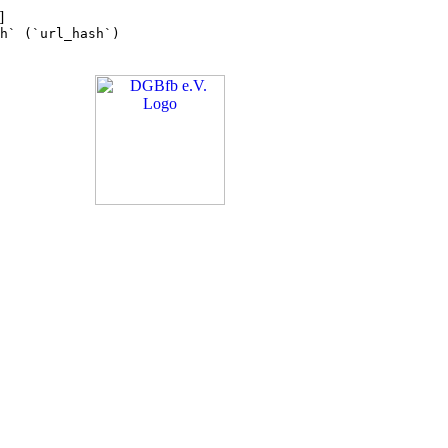
]
h` (`url_hash`)