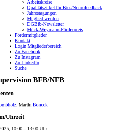
Arbeitskreise
Qualitätszirkel für Bio-/Neurofeedback
Jahrestagungen
Mitglied werden
DGBfb-Newsletter
Mück-Weymann-Förderpreis
Fördermitglieder
Kontakt
Login Mitgliederbereich
Zu Facebook
Zu Instagram
Zu LinkedIn
Suche
upervision BFB/NFB
renten
rombholz
, Martin
Boncek
m/Uhrzeit
2025, 10:00 – 13:00 Uhr