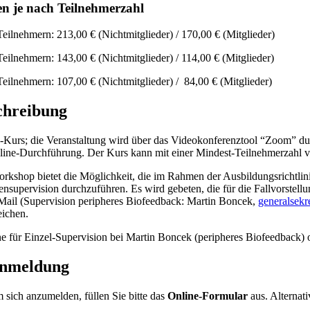
n je nach Teilnehmerzahl
Teilnehmern: 213,00 € (Nichtmitglieder) / 170,00 € (Mitglieder)
Teilnehmern: 143,00 € (Nichtmitglieder) / 114,00 € (Mitglieder)
Teilnehmern: 107,00 € (Nichtmitglieder) / 84,00 € (Mitglieder)
chreibung
-Kurs; die Veranstaltung wird über das Videokonferenztool “Zoom” 
line-Durchführung. Der Kurs kann mit einer Mindest-Teilnehmerzahl 
rkshop bietet die Möglichkeit, die im Rahmen der Ausbildungsrichtli
nsupervision durchzuführen. Es wird gebeten, die für die Fallvorstel
Mail (Supervision peripheres Biofeedback: Martin Boncek,
generalsekr
eichen.
e für Einzel-Supervision bei Martin Boncek (peripheres Biofeedback)
nmeldung
 sich anzumelden, füllen Sie bitte das
Online-Formular
aus. Alterna