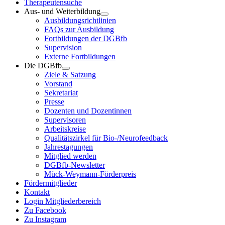
Therapeutensuche
Aus- und Weiterbildung
Ausbildungsrichtlinien
FAQs zur Ausbildung
Fortbildungen der DGBfb
Supervision
Externe Fortbildungen
Die DGBfb
Ziele & Satzung
Vorstand
Sekretariat
Presse
Dozenten und Dozentinnen
Supervisoren
Arbeitskreise
Qualitätszirkel für Bio-/Neurofeedback
Jahrestagungen
Mitglied werden
DGBfb-Newsletter
Mück-Weymann-Förderpreis
Fördermitglieder
Kontakt
Login Mitgliederbereich
Zu Facebook
Zu Instagram