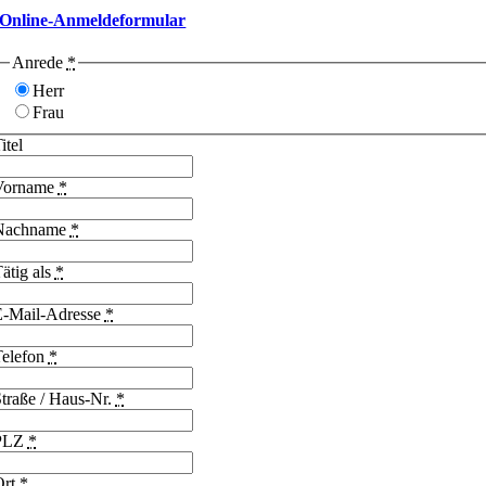
Online-Anmeldeformular
Anrede
*
Herr
Frau
itel
Vorname
*
Nachname
*
ätig als
*
E-Mail-Adresse
*
Telefon
*
traße / Haus-Nr.
*
PLZ
*
Ort
*