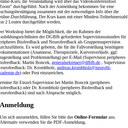
nline-Kurs; die Veranstaltung wird über das Videokonferenztool
Zoom” durchgeführt. Nach der Anmeldung bekommen Sie eine
uchungsbestätigung zusammen mit der notwendigen Info über die
nline-Durchführung. Der Kurs kann mit einer Mindest-Teilnehmerzahl
on 2 Leuten durchgeführt werden.
er Workshop bietet die Möglichkeit, die im Rahmen der
usbildungsrichtlinien der DGBfb geforderten Supervisionsstunden für
eripheres Biofeedback und Neurofeedback als Gruppensupervision
urchzuführen. Es wird gebeten, die für die Fallvorstellung benötigten
okumentationen (Anamnese, Therapieziele, Kurvenverläufe, ggf.
ragestellung und Problemstellung) per E-Mail (Supervision peripheres
iofeedback: Martin Boncek,
generalsekretaer@dfbfb.de
, Supervision
eurofeedback: Dr. Krombholz,
andreas.krombholz@neurofit-
kademie.de
) oder Post einzureichen.
ermine für Einzel-Supervision bei Martin Boncek (peripheres
iofeedback) oder Dr. Krombholz (peripheres Biofeedback und
eurofeedback) sind nach Absprache möglich.
Anmeldung
Um sich anzumelden, füllen Sie bitte das
Online-Formular
aus.
Alternativ verwenden Sie die PDF-Anmeldung.