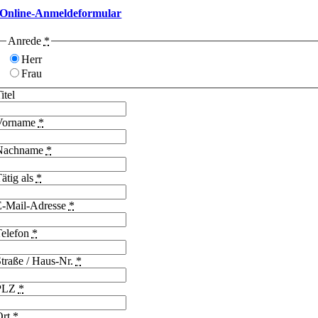
Online-Anmeldeformular
Anrede
*
Herr
Frau
itel
Vorname
*
Nachname
*
ätig als
*
E-Mail-Adresse
*
Telefon
*
traße / Haus-Nr.
*
PLZ
*
Ort
*