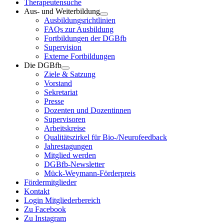
Therapeutensuche
Aus- und Weiterbildung
Ausbildungsrichtlinien
FAQs zur Ausbildung
Fortbildungen der DGBfb
Supervision
Externe Fortbildungen
Die DGBfb
Ziele & Satzung
Vorstand
Sekretariat
Presse
Dozenten und Dozentinnen
Supervisoren
Arbeitskreise
Qualitätszirkel für Bio-/Neurofeedback
Jahrestagungen
Mitglied werden
DGBfb-Newsletter
Mück-Weymann-Förderpreis
Fördermitglieder
Kontakt
Login Mitgliederbereich
Zu Facebook
Zu Instagram