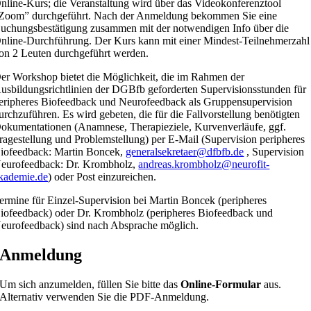
nline-Kurs; die Veranstaltung wird über das Videokonferenztool
Zoom” durchgeführt. Nach der Anmeldung bekommen Sie eine
uchungsbestätigung zusammen mit der notwendigen Info über die
nline-Durchführung. Der Kurs kann mit einer Mindest-Teilnehmerzahl
on 2 Leuten durchgeführt werden.
er Workshop bietet die Möglichkeit, die im Rahmen der
usbildungsrichtlinien der DGBfb geforderten Supervisionsstunden für
eripheres Biofeedback und Neurofeedback als Gruppensupervision
urchzuführen. Es wird gebeten, die für die Fallvorstellung benötigten
okumentationen (Anamnese, Therapieziele, Kurvenverläufe, ggf.
ragestellung und Problemstellung) per E-Mail (Supervision peripheres
iofeedback: Martin Boncek,
generalsekretaer@dfbfb.de
, Supervision
eurofeedback: Dr. Krombholz,
andreas.krombholz@neurofit-
kademie.de
) oder Post einzureichen.
ermine für Einzel-Supervision bei Martin Boncek (peripheres
iofeedback) oder Dr. Krombholz (peripheres Biofeedback und
eurofeedback) sind nach Absprache möglich.
Anmeldung
Um sich anzumelden, füllen Sie bitte das
Online-Formular
aus.
Alternativ verwenden Sie die PDF-Anmeldung.