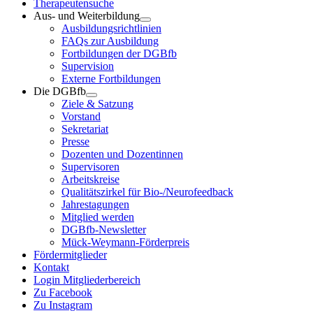
Therapeutensuche
Aus- und Weiterbildung
Ausbildungsrichtlinien
FAQs zur Ausbildung
Fortbildungen der DGBfb
Supervision
Externe Fortbildungen
Die DGBfb
Ziele & Satzung
Vorstand
Sekretariat
Presse
Dozenten und Dozentinnen
Supervisoren
Arbeitskreise
Qualitätszirkel für Bio-/Neurofeedback
Jahrestagungen
Mitglied werden
DGBfb-Newsletter
Mück-Weymann-Förderpreis
Fördermitglieder
Kontakt
Login Mitgliederbereich
Zu Facebook
Zu Instagram