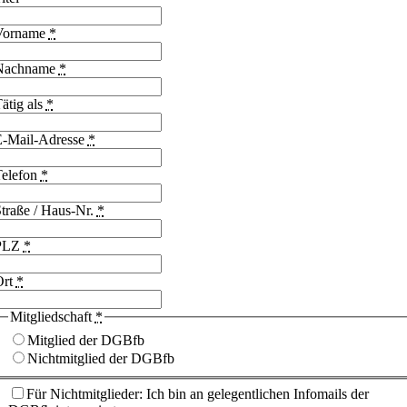
Vorname
*
Nachname
*
ätig als
*
E-Mail-Adresse
*
Telefon
*
traße / Haus-Nr.
*
PLZ
*
Ort
*
Mitgliedschaft
*
Mitglied der DGBfb
Nichtmitglied der DGBfb
Für Nichtmitglieder: Ich bin an gelegentlichen Infomails der