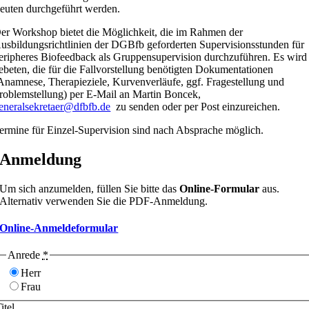
euten durchgeführt werden.
er Workshop bietet die Möglichkeit, die im Rahmen der
usbildungsrichtlinien der DGBfb geforderten Supervisionsstunden für
eripheres Biofeedback als Gruppensupervision durchzuführen. Es wird
ebeten, die für die Fallvorstellung benötigten Dokumentationen
Anamnese, Therapieziele, Kurvenverläufe, ggf. Fragestellung und
roblemstellung) per E-Mail an Martin Boncek,
eneralsekretaer@dfbfb.de
zu senden oder per Post einzureichen.
ermine für Einzel-Supervision sind nach Absprache möglich.
Anmeldung
Um sich anzumelden, füllen Sie bitte das
Online-Formular
aus.
Alternativ verwenden Sie die PDF-Anmeldung.
Online-Anmeldeformular
Anrede
*
Herr
Frau
itel