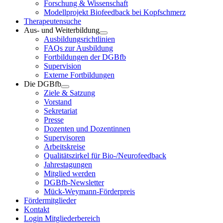
Forschung & Wissenschaft
Modellprojekt Biofeedback bei Kopfschmerz
Therapeutensuche
Aus- und Weiterbildung
Ausbildungsrichtlinien
FAQs zur Ausbildung
Fortbildungen der DGBfb
Supervision
Externe Fortbildungen
Die DGBfb
Ziele & Satzung
Vorstand
Sekretariat
Presse
Dozenten und Dozentinnen
Supervisoren
Arbeitskreise
Qualitätszirkel für Bio-/Neurofeedback
Jahrestagungen
Mitglied werden
DGBfb-Newsletter
Mück-Weymann-Förderpreis
Fördermitglieder
Kontakt
Login Mitgliederbereich