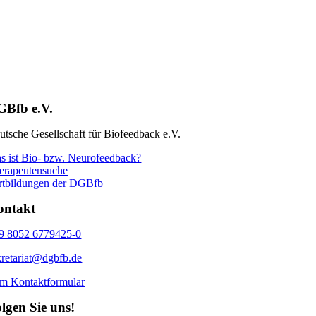
GBfb e.V.
utsche Gesellschaft für Biofeedback e.V.
s ist Bio- bzw. Neurofeedback?
erapeutensuche
rtbildungen der DGBfb
ontakt
9 8052 6779425-0
kretariat@dgbfb.de
m Kontaktformular
lgen Sie uns!