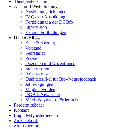
Therapeutensuche
Aus- und Weiterbildung
Ausbildungsrichtlinien
FAQs zur Ausbildung
Fortbildungen der DGBfb
Supervision
Externe Fortbildungen
Die DGBfb
Ziele & Satzung
Vorstand
Sekretariat
Presse
Dozenten und Dozentinnen
Supervisoren
Arbeitskreise
Qualitätszirkel für Bio-/Neurofeedback
Jahrestagungen
Mitglied werden
DGBfb-Newsletter
Mück-Weymann-Förderpreis
Fördermitglieder
Kontakt
Login Mitgliederbereich
Zu Facebook
Zu Instagram