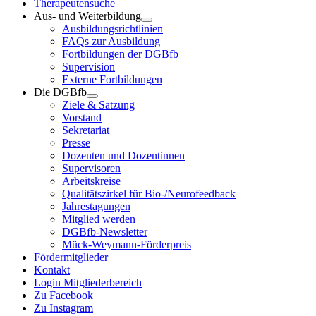
Therapeutensuche
Aus- und Weiterbildung
Ausbildungsrichtlinien
FAQs zur Ausbildung
Fortbildungen der DGBfb
Supervision
Externe Fortbildungen
Die DGBfb
Ziele & Satzung
Vorstand
Sekretariat
Presse
Dozenten und Dozentinnen
Supervisoren
Arbeitskreise
Qualitätszirkel für Bio-/Neurofeedback
Jahrestagungen
Mitglied werden
DGBfb-Newsletter
Mück-Weymann-Förderpreis
Fördermitglieder
Kontakt
Login Mitgliederbereich
Zu Facebook
Zu Instagram