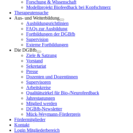
Forschung & Wissenschaft
Modellprojekt Biofeedback bei Kopfschmerz
Therapeutensuche
Aus- und Weiterbildung
Ausbildungsrichtlinien
FAQs zur Ausbildung
Fortbildungen der DGBfb
Supervision
Externe Fortbildungen
Die DGBfb
Ziele & Satzung
Vorstand
Sekretariat
Presse
Dozenten und Dozentinnen
Supervisoren
Arbeitskreise
Qualitätszirkel für Bio-/Neurofeedback
Jahrestagungen
Mitglied werden
DGBfb-Newsletter
Mück-Weymann-Förderpreis
Fördermitglieder
Kontakt
Login Mitgliederbereich