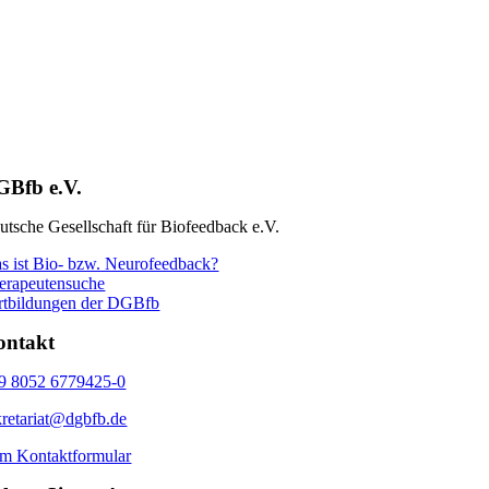
GBfb e.V.
utsche Gesellschaft für Biofeedback e.V.
s ist Bio- bzw. Neurofeedback?
erapeutensuche
rtbildungen der DGBfb
ontakt
9 8052 6779425-0
kretariat@dgbfb.de
m Kontaktformular