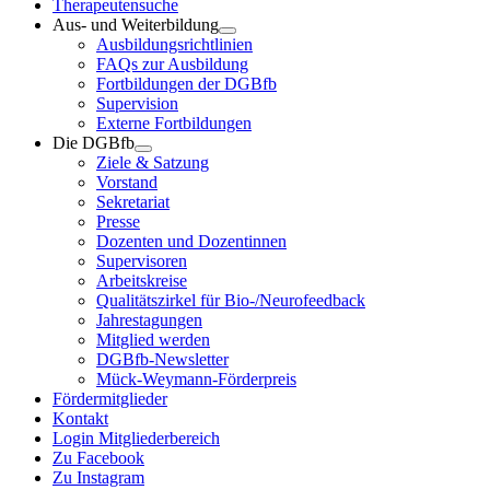
Therapeutensuche
Aus- und Weiterbildung
Ausbildungsrichtlinien
FAQs zur Ausbildung
Fortbildungen der DGBfb
Supervision
Externe Fortbildungen
Die DGBfb
Ziele & Satzung
Vorstand
Sekretariat
Presse
Dozenten und Dozentinnen
Supervisoren
Arbeitskreise
Qualitätszirkel für Bio-/Neurofeedback
Jahrestagungen
Mitglied werden
DGBfb-Newsletter
Mück-Weymann-Förderpreis
Fördermitglieder
Kontakt
Login Mitgliederbereich
Zu Facebook
Zu Instagram