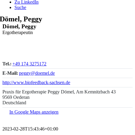
Zu LinkedIn
Suche
Dömel, Peggy
Dömel, Peggy
Ergotherapeutin
Tel.:
+49 174 3275172
E-Mail:
peggy@doemel.de
http://www.biofeedback-sachsen.de
Praxis für Ergotherapie Peggy Dömel, Am Kemnitzbach 43
9569 Oederan
Deutschland
In Google Maps anzeigen
2023-02-28T15:43:46+01:00