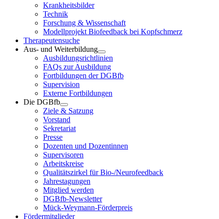
Krankheitsbilder
Technik
Forschung & Wissenschaft
Modellprojekt Biofeedback bei Kopfschmerz
Therapeutensuche
Aus- und Weiterbildung
Ausbildungsrichtlinien
FAQs zur Ausbildung
Fortbildungen der DGBfb
Supervision
Externe Fortbildungen
Die DGBfb
Ziele & Satzung
Vorstand
Sekretariat
Presse
Dozenten und Dozentinnen
Supervisoren
Arbeitskreise
Qualitätszirkel für Bio-/Neurofeedback
Jahrestagungen
Mitglied werden
DGBfb-Newsletter
Mück-Weymann-Förderpreis
Fördermitglieder