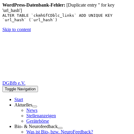
WordPress-Datenbank-Fehler:
[Duplicate entry '' for key
'url_hash']
ALTER TABLE `ckmhGfCDblc_links` ADD UNIQUE KEY
`url_hash` (`url_hash`)
Skip to content
DGBfb e.V.
Toggle Navigation
Start
Aktuelles
News
Stellenanzeigen
Gerätebörse
Bio- & Neurofeedback
Was ist Bio- bzw. NeuroFeedback?