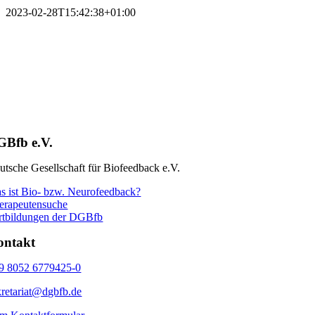
2023-02-28T15:42:38+01:00
GBfb e.V.
utsche Gesellschaft für Biofeedback e.V.
s ist Bio- bzw. Neurofeedback?
erapeutensuche
rtbildungen der DGBfb
ontakt
9 8052 6779425-0
kretariat@dgbfb.de