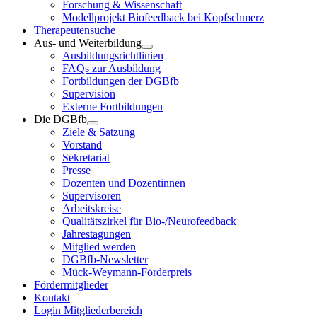
Forschung & Wissenschaft
Modellprojekt Biofeedback bei Kopfschmerz
Therapeutensuche
Aus- und Weiterbildung
Ausbildungsrichtlinien
FAQs zur Ausbildung
Fortbildungen der DGBfb
Supervision
Externe Fortbildungen
Die DGBfb
Ziele & Satzung
Vorstand
Sekretariat
Presse
Dozenten und Dozentinnen
Supervisoren
Arbeitskreise
Qualitätszirkel für Bio-/Neurofeedback
Jahrestagungen
Mitglied werden
DGBfb-Newsletter
Mück-Weymann-Förderpreis
Fördermitglieder
Kontakt
Login Mitgliederbereich