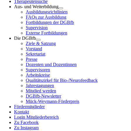
Therapeutensuche
Aus- und Weiterbildung
Ausbildungsrichtlinien
FAQs zur Ausbildung
Fortbildungen der DGBfb
Supervision
Externe Fortbildungen
Die DGBfb
Ziele & Satzung
Vorstand
Sekretariat
Presse
Dozenten und Dozentinnen
Supervisoren
Arbeitskreise
Qualitätszirkel für Bio-/Neurofeedback
Jahrestagungen
Mitglied werden
DGBfb-Newsletter
Mück-Weymann-Förderpreis
Fördermitglieder
Kontakt
Login Mitgliederbereich
Zu Facebook
Zu Instagram