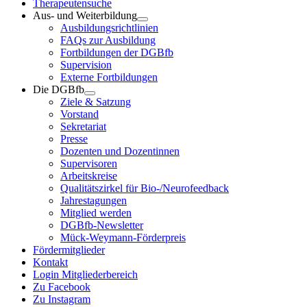
Therapeutensuche
Aus- und Weiterbildung
Ausbildungsrichtlinien
FAQs zur Ausbildung
Fortbildungen der DGBfb
Supervision
Externe Fortbildungen
Die DGBfb
Ziele & Satzung
Vorstand
Sekretariat
Presse
Dozenten und Dozentinnen
Supervisoren
Arbeitskreise
Qualitätszirkel für Bio-/Neurofeedback
Jahrestagungen
Mitglied werden
DGBfb-Newsletter
Mück-Weymann-Förderpreis
Fördermitglieder
Kontakt
Login Mitgliederbereich
Zu Facebook
Zu Instagram