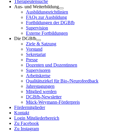
Therapeutensuche
Aus- und Weiterbildung
Ausbildungsrichtlinien
FAQs zur Ausbildung
Fortbildungen der DGBfb
Supervision
Externe Fortbildungen
Die DGBfb
Ziele & Satzung
Vorstand
Sekretariat
Presse
Dozenten und Dozentinnen
Supervisoren
Arbeitskreise
Qualitätszirkel für Bio-/Neurofeedback
Jahrestagungen
Mitglied werden
DGBfb-Newsletter
Mück-Weymann-Förderpreis
Fördermitglieder
Kontakt
Login Mitgliederbereich
Zu Facebook
Zu Instagram