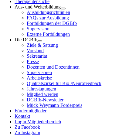
Therapeutensuche
Aus- und Weiterbildung
Ausbildungsrichtlinien
FAQs zur Ausbildung
Fortbildungen der DGBfb
Supervision
Externe Fortbildungen
Die DGBfb
Ziele & Satzung
Vorstand
Sekretariat
Presse
Dozenten und Dozentinnen
Supervisoren
Arbeitskreise
Qualitätszirkel für Bio-/Neurofeedback
Jahrestagungen
Mitglied werden
DGBfb-Newsletter
Mück-Weymann-Förderpreis
Fördermitglieder
Kontakt
Login Mitgliederbereich
Zu Facebook
Zu Instagram