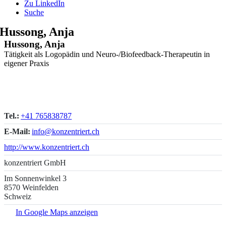
Zu LinkedIn
Suche
Hussong, Anja
Hussong, Anja
Tätigkeit als Logopädin und Neuro-/Biofeedback-Therapeutin in
eigener Praxis
Tel.:
+41 765838787
E-Mail:
info@konzentriert.ch
http://www.konzentriert.ch
konzentriert GmbH
Im Sonnenwinkel 3
8570 Weinfelden
Schweiz
In Google Maps anzeigen