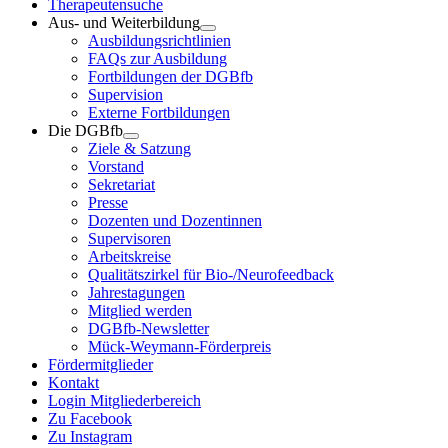
Therapeutensuche
Aus- und Weiterbildung
Ausbildungsrichtlinien
FAQs zur Ausbildung
Fortbildungen der DGBfb
Supervision
Externe Fortbildungen
Die DGBfb
Ziele & Satzung
Vorstand
Sekretariat
Presse
Dozenten und Dozentinnen
Supervisoren
Arbeitskreise
Qualitätszirkel für Bio-/Neurofeedback
Jahrestagungen
Mitglied werden
DGBfb-Newsletter
Mück-Weymann-Förderpreis
Fördermitglieder
Kontakt
Login Mitgliederbereich
Zu Facebook
Zu Instagram