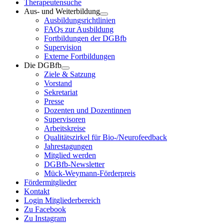
Therapeutensuche
Aus- und Weiterbildung
Ausbildungsrichtlinien
FAQs zur Ausbildung
Fortbildungen der DGBfb
Supervision
Externe Fortbildungen
Die DGBfb
Ziele & Satzung
Vorstand
Sekretariat
Presse
Dozenten und Dozentinnen
Supervisoren
Arbeitskreise
Qualitätszirkel für Bio-/Neurofeedback
Jahrestagungen
Mitglied werden
DGBfb-Newsletter
Mück-Weymann-Förderpreis
Fördermitglieder
Kontakt
Login Mitgliederbereich
Zu Facebook
Zu Instagram