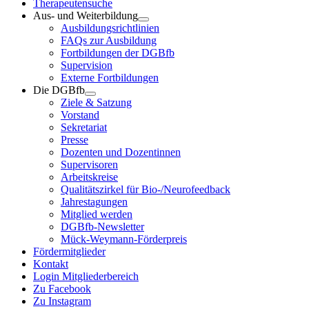
Therapeutensuche
Aus- und Weiterbildung
Ausbildungsrichtlinien
FAQs zur Ausbildung
Fortbildungen der DGBfb
Supervision
Externe Fortbildungen
Die DGBfb
Ziele & Satzung
Vorstand
Sekretariat
Presse
Dozenten und Dozentinnen
Supervisoren
Arbeitskreise
Qualitätszirkel für Bio-/Neurofeedback
Jahrestagungen
Mitglied werden
DGBfb-Newsletter
Mück-Weymann-Förderpreis
Fördermitglieder
Kontakt
Login Mitgliederbereich
Zu Facebook
Zu Instagram