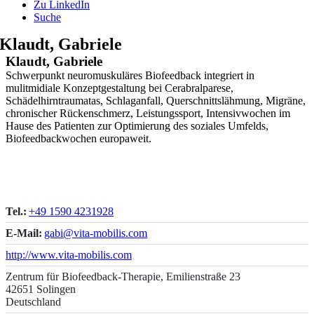
Zu LinkedIn
Suche
Klaudt, Gabriele
Klaudt, Gabriele
Schwerpunkt neuromuskuläres Biofeedback integriert in
mulitmidiale Konzeptgestaltung bei Cerabralparese,
Schädelhirntraumatas, Schlaganfall, Querschnittslähmung, Migräne,
chronischer Rückenschmerz, Leistungssport, Intensivwochen im
Hause des Patienten zur Optimierung des soziales Umfelds,
Biofeedbackwochen europaweit.
Tel.:
+49 1590 4231928
E-Mail:
gabi@vita-mobilis.com
http://www.vita-mobilis.com
Zentrum für Biofeedback-Therapie, Emilienstraße 23
42651 Solingen
Deutschland