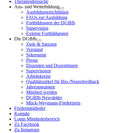
Therapeutensuche
Aus- und Weiterbildung
Ausbildungsrichtlinien
FAQs zur Ausbildung
Fortbildungen der DGBfb
Supervision
Externe Fortbildungen
Die DGBfb
Ziele & Satzung
Vorstand
Sekretariat
Presse
Dozenten und Dozentinnen
Supervisoren
Arbeitskreise
Qualitätszirkel für Bio-/Neurofeedback
Jahrestagungen
Mitglied werden
DGBfb-Newsletter
Mück-Weymann-Förderpreis
Fördermitglieder
Kontakt
Login Mitgliederbereich
Zu Facebook
Zu Instagram