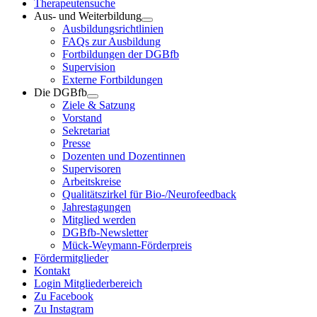
Therapeutensuche
Aus- und Weiterbildung
Ausbildungsrichtlinien
FAQs zur Ausbildung
Fortbildungen der DGBfb
Supervision
Externe Fortbildungen
Die DGBfb
Ziele & Satzung
Vorstand
Sekretariat
Presse
Dozenten und Dozentinnen
Supervisoren
Arbeitskreise
Qualitätszirkel für Bio-/Neurofeedback
Jahrestagungen
Mitglied werden
DGBfb-Newsletter
Mück-Weymann-Förderpreis
Fördermitglieder
Kontakt
Login Mitgliederbereich
Zu Facebook
Zu Instagram