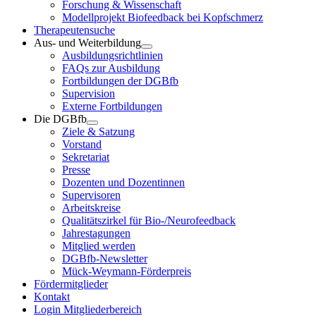
Forschung & Wissenschaft
Modellprojekt Biofeedback bei Kopfschmerz
Therapeutensuche
Aus- und Weiterbildung
Ausbildungsrichtlinien
FAQs zur Ausbildung
Fortbildungen der DGBfb
Supervision
Externe Fortbildungen
Die DGBfb
Ziele & Satzung
Vorstand
Sekretariat
Presse
Dozenten und Dozentinnen
Supervisoren
Arbeitskreise
Qualitätszirkel für Bio-/Neurofeedback
Jahrestagungen
Mitglied werden
DGBfb-Newsletter
Mück-Weymann-Förderpreis
Fördermitglieder
Kontakt
Login Mitgliederbereich