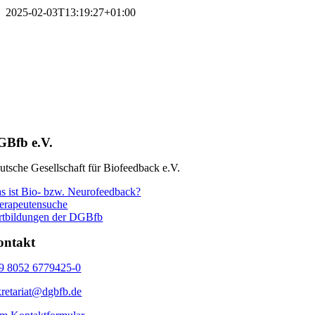
2025-02-03T13:19:27+01:00
GBfb e.V.
utsche Gesellschaft für Biofeedback e.V.
s ist Bio- bzw. Neurofeedback?
erapeutensuche
rtbildungen der DGBfb
ontakt
9 8052 6779425-0
kretariat@dgbfb.de