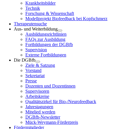
Krankheitsbilder
Technik
Forschung & Wissenschaft
Modellprojekt Biofeedback bei Kopfschmerz
Therapeutensuche
Aus- und Weiterbildung
Ausbildungsrichtlinien
FAQs zur Ausbildung
Fortbildungen der DGBfb
Supervision
Externe Fortbildungen
Die DGBfb
Ziele & Satzung
Vorstand
Sekretariat
Presse
Dozenten und Dozentinnen
Supervisoren
Arbeitskreise
Qualitätszirkel für Bio-/Neurofeedback
Jahrestagungen
Mitglied werden
DGBfb-Newsletter
Mück-Weymann-Förderpreis
Fördermitglieder