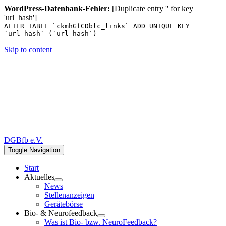
WordPress-Datenbank-Fehler:
[Duplicate entry '' for key
'url_hash']
ALTER TABLE `ckmhGfCDblc_links` ADD UNIQUE KEY
`url_hash` (`url_hash`)
Skip to content
DGBfb e.V.
Toggle Navigation
Start
Aktuelles
News
Stellenanzeigen
Gerätebörse
Bio- & Neurofeedback
Was ist Bio- bzw. NeuroFeedback?