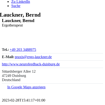
Zu LinkedIn
Suche
Lauckner, Bernd
Lauckner, Bernd
Ergotherapeut
Tel.:
+49 203 3488975
E-Mail:
praxis@ergo-lauckner.de
http://www.neurofeedback-duisburg.de
Sittardsberger Allee 12
47249 Duisburg
Deutschland
In Google Maps anzeigen
2023-02-28T15:41:17+01:00