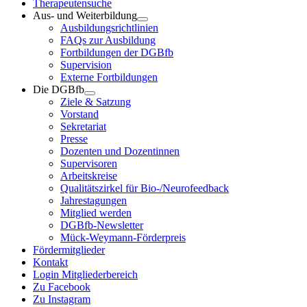
Therapeutensuche
Aus- und Weiterbildung
Ausbildungsrichtlinien
FAQs zur Ausbildung
Fortbildungen der DGBfb
Supervision
Externe Fortbildungen
Die DGBfb
Ziele & Satzung
Vorstand
Sekretariat
Presse
Dozenten und Dozentinnen
Supervisoren
Arbeitskreise
Qualitätszirkel für Bio-/Neurofeedback
Jahrestagungen
Mitglied werden
DGBfb-Newsletter
Mück-Weymann-Förderpreis
Fördermitglieder
Kontakt
Login Mitgliederbereich
Zu Facebook
Zu Instagram