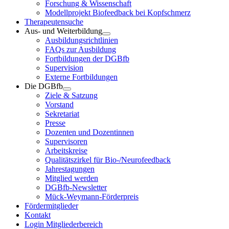
Forschung & Wissenschaft
Modellprojekt Biofeedback bei Kopfschmerz
Therapeutensuche
Aus- und Weiterbildung
Ausbildungsrichtlinien
FAQs zur Ausbildung
Fortbildungen der DGBfb
Supervision
Externe Fortbildungen
Die DGBfb
Ziele & Satzung
Vorstand
Sekretariat
Presse
Dozenten und Dozentinnen
Supervisoren
Arbeitskreise
Qualitätszirkel für Bio-/Neurofeedback
Jahrestagungen
Mitglied werden
DGBfb-Newsletter
Mück-Weymann-Förderpreis
Fördermitglieder
Kontakt
Login Mitgliederbereich