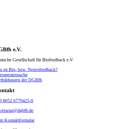
GBfb e.V.
utsche Gesellschaft für Biofeedback e.V.
s ist Bio- bzw. Neurofeedback?
erapeutensuche
rtbildungen der DGBfb
ontakt
9 8052 6779425-0
kretariat@dgbfb.de
m Kontaktformular