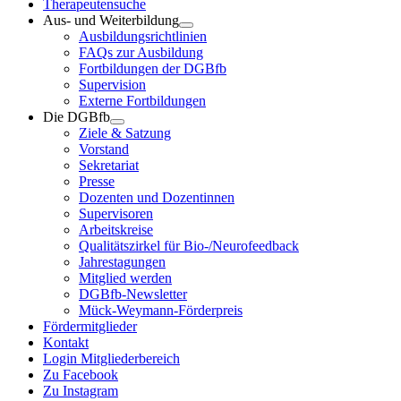
Therapeutensuche
Aus- und Weiterbildung
Ausbildungsrichtlinien
FAQs zur Ausbildung
Fortbildungen der DGBfb
Supervision
Externe Fortbildungen
Die DGBfb
Ziele & Satzung
Vorstand
Sekretariat
Presse
Dozenten und Dozentinnen
Supervisoren
Arbeitskreise
Qualitätszirkel für Bio-/Neurofeedback
Jahrestagungen
Mitglied werden
DGBfb-Newsletter
Mück-Weymann-Förderpreis
Fördermitglieder
Kontakt
Login Mitgliederbereich
Zu Facebook
Zu Instagram