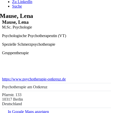
Zu LinkedIn
Suche
Mause, Lena
Mause, Lena
M.Sc. Psychologie
Psychologische Psychotherapeutin (VT)
Spezielle Schmerzpsychotherapie
Gruppentherapie
https://www.psychotherapie-ostkreuz.de
Psychotherapie am Ostkreuz
Pfarrstr. 133
10317 Berlin
Deutschland
In Google Maps anzeigen