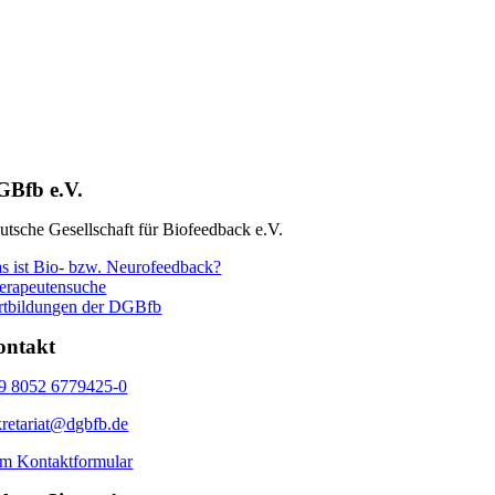
GBfb e.V.
utsche Gesellschaft für Biofeedback e.V.
s ist Bio- bzw. Neurofeedback?
erapeutensuche
rtbildungen der DGBfb
ontakt
9 8052 6779425-0
kretariat@dgbfb.de
m Kontaktformular