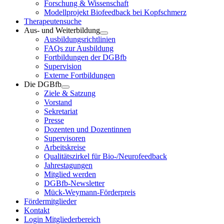
Forschung & Wissenschaft
Modellprojekt Biofeedback bei Kopfschmerz
Therapeutensuche
Aus- und Weiterbildung
Ausbildungsrichtlinien
FAQs zur Ausbildung
Fortbildungen der DGBfb
Supervision
Externe Fortbildungen
Die DGBfb
Ziele & Satzung
Vorstand
Sekretariat
Presse
Dozenten und Dozentinnen
Supervisoren
Arbeitskreise
Qualitätszirkel für Bio-/Neurofeedback
Jahrestagungen
Mitglied werden
DGBfb-Newsletter
Mück-Weymann-Förderpreis
Fördermitglieder
Kontakt
Login Mitgliederbereich