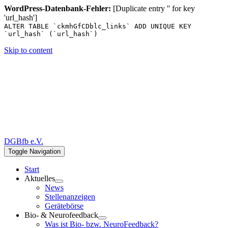
WordPress-Datenbank-Fehler:
[Duplicate entry '' for key
'url_hash']
ALTER TABLE `ckmhGfCDblc_links` ADD UNIQUE KEY
`url_hash` (`url_hash`)
Skip to content
DGBfb e.V.
Toggle Navigation
Start
Aktuelles
News
Stellenanzeigen
Gerätebörse
Bio- & Neurofeedback
Was ist Bio- bzw. NeuroFeedback?