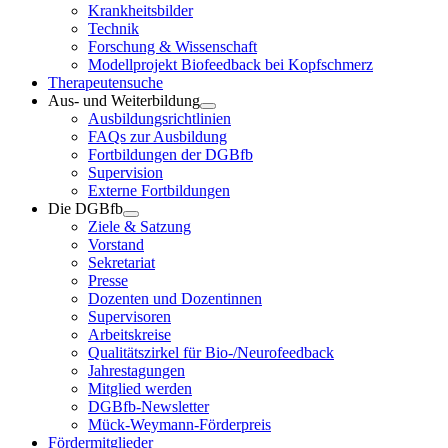
Krankheitsbilder
Technik
Forschung & Wissenschaft
Modellprojekt Biofeedback bei Kopfschmerz
Therapeutensuche
Aus- und Weiterbildung
Ausbildungsrichtlinien
FAQs zur Ausbildung
Fortbildungen der DGBfb
Supervision
Externe Fortbildungen
Die DGBfb
Ziele & Satzung
Vorstand
Sekretariat
Presse
Dozenten und Dozentinnen
Supervisoren
Arbeitskreise
Qualitätszirkel für Bio-/Neurofeedback
Jahrestagungen
Mitglied werden
DGBfb-Newsletter
Mück-Weymann-Förderpreis
Fördermitglieder