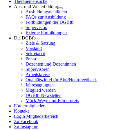
Therapeutensuche
Aus- und Weiterbildung
Ausbildungsrichtlinien
FAQs zur Ausbildung
Fortbildungen der DGBfb
Supervision
Externe Fortbildungen
Die DGBfb
Ziele & Satzung
Vorstand
Sekretariat
Presse
Dozenten und Dozentinnen
Supervisoren
Arbeitskreise
Qualitätszirkel für Bio-/Neurofeedback
Jahrestagungen
Mitglied werden
DGBfb-Newsletter
Mück-Weymann-Förderpreis
Fördermitglieder
Kontakt
Login Mitgliederbereich
Zu Facebook
Zu Instagram